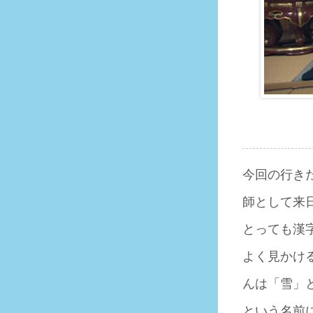
今回の行き
師として来
とっても漢
よく見かけ
んは「雪」
という名前