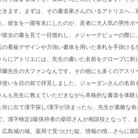
だきます。まずは、その書道家さんのいるアトリエへ…
生。彼女を一躍有名にしたのが、若者に大人気の男性ボ
が彼女の書を見て一目惚れし、メジャーデビューの際に
店の看板デザインや力強い書体を用いた表札を手掛ける
さらにアトリエには、先生の書いた名前をグローブに刺
翠蘭先生の大ファンなんです。その他にも多くのアスリ
筆使いを目の前で拝見しました。ジョーダンさんの名前
さんも先生に教えていただきながら本格的な書道を体験
よ街に出て漢字探し!漢字が決まったら、先生が素敵な
で。漢字検定2級保持者の柴田さんが相談役となって、
。広島城の城、薬局で見つけた錠、情報の情…さらに柴