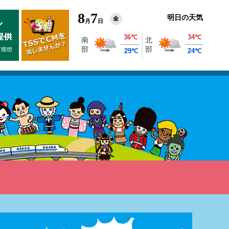
8
7
明日の天気
金
月
日