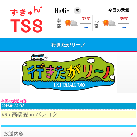
8
6
今日の天気
木
月
日
行きたがリーノ
今回の放送内容
2016.04.30 OA
#95 高橋愛 in バンコク
放送内容