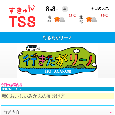
8
8
今日の天気
土
月
日
行きたがリーノ
今回の放送内容
2016.02.13 OA
#86 おいしいみかんの見分け方
放送内容