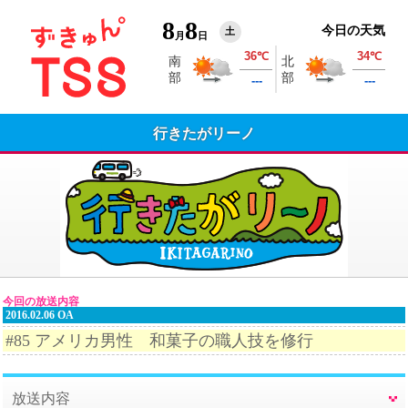
8
8
今日の天気
土
月
日
行きたがリーノ
今回の放送内容
2016.02.06 OA
#85 アメリカ男性 和菓子の職人技を修行
放送内容