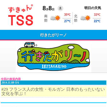
8
8
明日の天気
土
月
日
行きたがリーノ
今回の放送内容
2014.11.08 OA
#29 フランス人の女性・モルガン 日本のもったいない
文化を学ぶ！