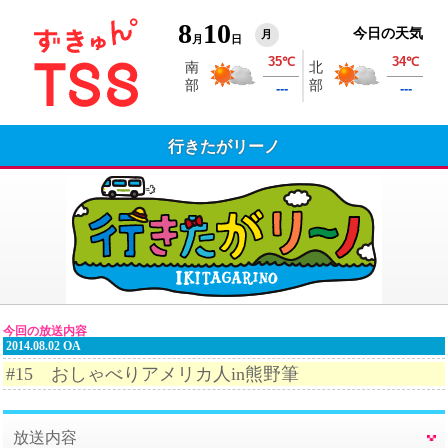
8
10
今日の天気
月
月
日
行きたがリーノ
今回の放送内容
2014.08.02 OA
#15 おしゃべりアメリカ人in熊野筆
放送内容