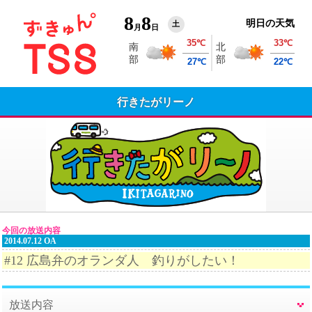
8
8
明日の天気
土
月
日
行きたがリーノ
今回の放送内容
2014.07.12 OA
#12 広島弁のオランダ人 釣りがしたい！
放送内容