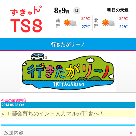
8
9
明日の天気
日
月
日
行きたがリーノ
今回の放送内容
2014.06.28 OA
#11 都会育ちのインド人カマルが田舎へ！
放送内容