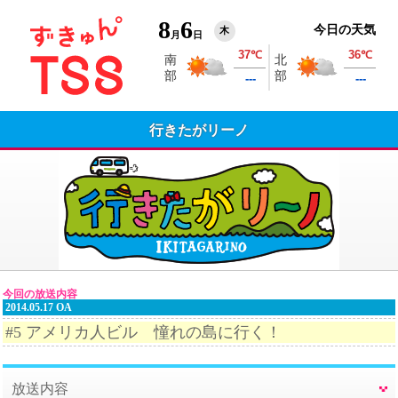
8
6
今日の天気
木
月
日
行きたがリーノ
今回の放送内容
2014.05.17 OA
#5 アメリカ人ビル 憧れの島に行く！
放送内容