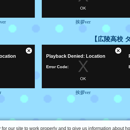
er
挨拶ver
【広陵高校 
r
挨拶ver
r our site to work properly and to give us information about how