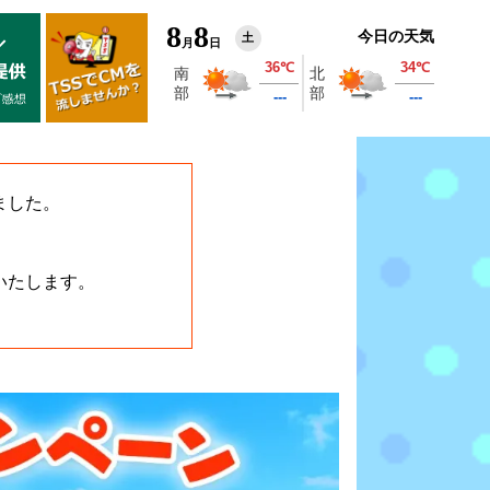
8
8
今日の天気
土
月
日
ました。
いたします。