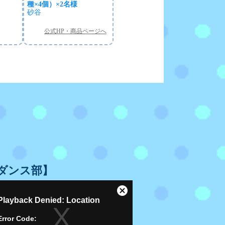
種×4個）×2名様
砂谷
公式HP・商品ページへ
 ダンス部】