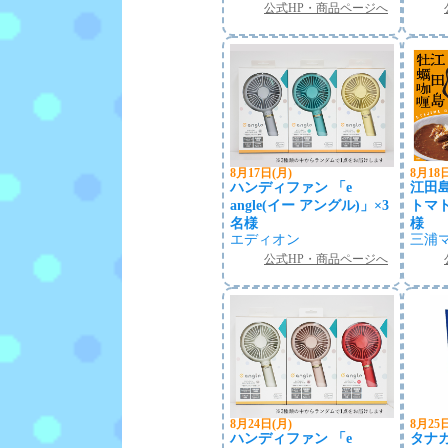
公式HP・商品ページへ
8月17日(月)
8月18
ハンディファン 「e
江田
angle(イー アングル)」×3
トマ
名様
様
エディオン
三浦
公式HP・商品ページへ
8月24日(月)
8月25
ハンディファン 「e
タナ