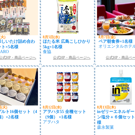
(火)
8月5日(水)
8月7日(金)
和しいたけ詰め合わ
ほたる米 広島こしひかり
ペア朝食券×1名様
オリエンタルホテ
ト×5名様
5kg×1名様
NARO
食協
公式HP・商品ページへ
公式HP・商品ページへ
公式HP・商品ペ
日(火)
8月12日(水)
8月13日(木)
ルト16個セット（4
アヲハタ55 全種セット
inゼリーエネルギ
個）×2名様
（9個） ×1名様
ン塩分＋６個セット
アヲハタ
様
森永製菓