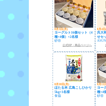
8月3日(月)
8月4日
ヨーグルト16個セット（4
呉大
種×4個）×2名様
せセッ
砂谷
ASU
公式HP・商品ページへ
8月10日(月)
8月11
ほたる米 広島こしひかり
ヨーグ
5kg×1名様
種×4
食協
砂谷