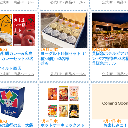
公式HP・商品ページへ
公式HP・商品ページへ
公式HP・商品ペ
日(火)
8月19日(水)
8月20日(木)
島牡蠣カレー&広島
ヨーグルト16個セット（4
呉阪急ホテルビアガ
トカレーセット×3名
種×4個）×2名様
ン ペア招待券×3名
砂谷
呉阪急ホテル
マイルド商店
公式HP・商品ページへ
公式HP・商品ページへ
公式HP・商品ペ
日(火)
8月26日(水)
8月27日(木)
カの旅行の友 大袋
ホットケーキミックス 6
お楽しみに！