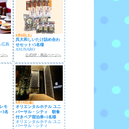
8月8日(土)
呉大和しいたけ詰め合わ
ル広島
せセット×5名様
ASUNARO
ージへ
公式HP・商品ページへ
8月14日(金)
ーレモ
オリエンタルホテル ユニ
×3名
バーサル・シティ 朝食
付きペア宿泊券×1名様
オリエンタルホテル ユニ
バーサル・シティ