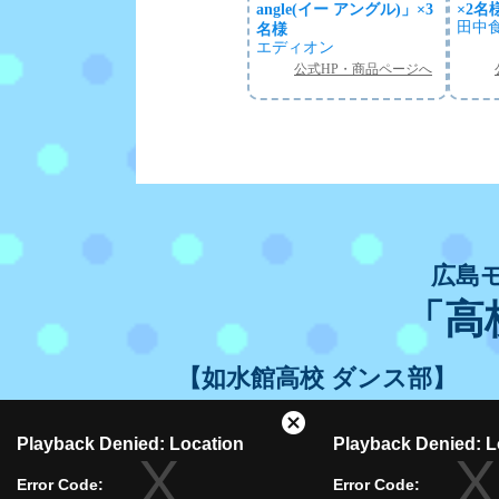
angle(イー アングル)」×3
×2名
田中
名様
エディオン
公式HP・商品ページへ
広島
「高
【如水館高校 ダンス部】