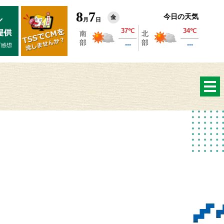
8
7
今日の天気
金
月
日