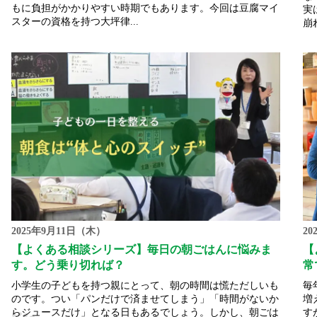
もに負担がかかりやすい時期でもあります。今回は豆腐マイ
実
スターの資格を持つ大坪律...
崩
2025年9月11日（木）
2
【よくある相談シリーズ】毎日の朝ごはんに悩みま
【
す。どう乗り切れば？
常
小学生の子どもを持つ親にとって、朝の時間は慌ただしいも
毎
のです。つい「パンだけで済ませてしまう」「時間がないか
増
らジュースだけ」となる日もあるでしょう。しかし、朝ごは
す