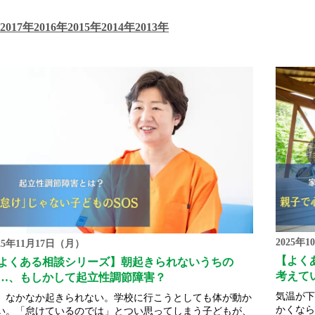
2017年
2016年
2015年
2014年
2013年
2025年
25年11月17日（月）
【よく
よくある相談シリーズ】朝起きられないうちの
考えて
…、もしかして起立性調節障害？
気温が下
、なかなか起きられない。学校に行こうとしても体が動か
かくなら
い。「怠けているのでは」とつい思ってしまう子どもが、