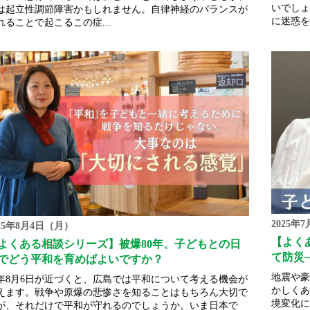
いでしょ
は起立性調節障害かもしれません。自律神経のバランスが
に迷惑を
れることで起こるこの症...
2025年
025年8月4日（月）
【よく
よくある相談シリーズ】被爆80年、子どもとの日
て防災
でどう平和を育めばよいですか？
地震や豪
年8月6日が近づくと、広島では平和について考える機会が
かしくあ
えます。戦争や原爆の悲惨さを知ることはもちろん大切で
境変化に
が、それだけで平和が守れるのでしょうか。いま日本で