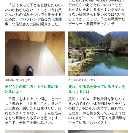
子どもにお小遣いをあげる年齢は？
どれぐらいあげたらいいの？など、
「どうやって子どもと接したらい
お小遣いをあげるタイミングがわか
いのかわからない・・」というお父
らない親御さんも多いのではないで
さんたちの悩みを少しでも改善する
しょうか。そこで、子ども職業ナビ
ために、パパフレンド協会の代表理
ゲーター・奥貴美子さんに子...
事、北佳弘さんに話を聞きました。
2015年6月16日（火）
2015年5月13日（水）
子どもとの接し方～上手に褒める・
疲れ、やる気を失っているサインを
叱るには～
見つけるには
子育てをする上で、悩むことの一
質問： ＧＷ、家族旅行を楽しんで
つ「褒める」「叱る」こと。良いこ
きたのですが、休み明けから子ども
とは褒め、悪いことは叱りたい、け
の様子がおかしいのです。疲れてい
れどうまくできない・・そんな悩み
るのか、やる気を失っているような
をもつ親御さんも多いと思います。
のですが・・・・ 子育て支援活動を
そこで、子育てを楽しみたい...
行っている「おやイスト...