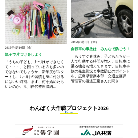
2015年3月5日（木）
2015年4月10日（金）
自転車の事故は みんなで防ごう！
親子で片づけをしよう
もうすぐ春休み、子どもたちが一
人で行動する時間が増え、自転車に
「うちの子ども、片づけができなく
乗る機会も増えてきます。自転車事
て・・・」と困っている方も多いの
故の発生状況と事故防止のポイント
ではないでしょうか。新年度がスタ
を、広島県警察本部 交通企画課
ートし、片づけの習慣を身に付ける
管理官の渡邉正慶さんに聞き...
にはいい時期。まず、何を始めたら
いいのか、江川佳代整理収納...
わんぱく大作戦プロジェクト
2026
Partner