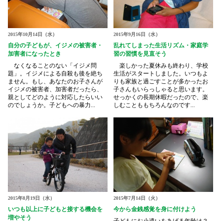
2015年10月14日（水）
2015年9月16日（水）
自分の子どもが、イジメの被害者・
乱れてしまった生活リズム・家庭学
加害者になったとき
習の習慣を見直そう
なくなることのない「イジメ問
楽しかった夏休みも終わり、学校
題」。イジメによる自殺も後を絶ち
生活がスタートしました。いつもよ
ません。もし、あなたのお子さんが
りも家族と過ごすことが多かったお
イジメの被害者、加害者だったら、
子さんもいらっしゃると思います。
親としてどのように対応したらいい
せっかくの長期休暇だったので、楽
のでしょうか。子どもへの暴力...
しむことももちろんなのです...
2015年8月19日（水）
2015年7月14日（火）
いつも以上に子どもと接する機会を
今から金銭感覚を身に付けよう
増やそう